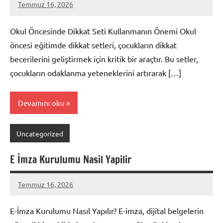
Temmuz 16, 2026
admin
Yorum
yapılmamış
Okul Öncesinde Dikkat Seti Kullanmanın Önemi Okul
öncesi eğitimde dikkat setleri, çocukların dikkat
becerilerini geliştirmek için kritik bir araçtır. Bu setler,
çocukların odaklanma yeteneklerini artırarak […]
Devamını oku
Uncategorized
E İmza Kurulumu Nasil Yapilir
Temmuz 16, 2026
admin
Yorum
yapılmamış
E-İmza Kurulumu Nasıl Yapılır? E-imza, dijital belgelerin