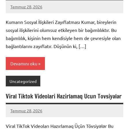
Temmuz 28, 2026
admin
Yorum
yapılmamış
Kumarın Sosyal İlişkileri Zayıflatması Kumar, bireylerin
sosyal ilişkilerini olumsuz etkileyen bir bağımlılıktır. Bu
bağımlılık, kişinin hem kendisiyle hem de çevresiyle olan
bağlantılarını zayıflatır. Düşünün ki, […]
Devamını oku
Uncategorized
Viral Tiktok Videolari Hazirlamaq Ucun Tovsiyələr
Temmuz 28, 2026
admin
Yorum
yapılmamış
Viral TikTok Videoları Hazırlamaq Üçün Tövsiyələr Bu