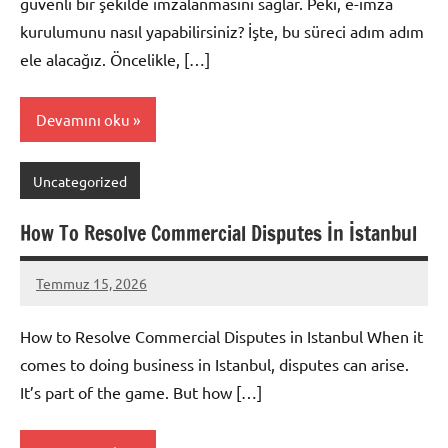
güvenli bir şekilde imzalanmasını sağlar. Peki, e-imza
kurulumunu nasıl yapabilirsiniz? İşte, bu süreci adım adım
ele alacağız. Öncelikle, […]
Devamını oku
Uncategorized
How To Resolve Commercial Disputes İn İstanbul
Temmuz 15, 2026
admin
Yorum
yapılmamış
How to Resolve Commercial Disputes in Istanbul When it
comes to doing business in Istanbul, disputes can arise.
It’s part of the game. But how […]