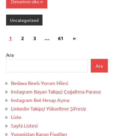
Devamını oku
Uncategorized
Yazı
Sonraki
1
2
3
…
61
»
sayfalaması
yazılar
Ara
Ara
Bedava Reels Yorum Hilesi
Instagram Bayan Takipçi Çoğaltma Parasız
Instagram Bot Hesap Açma
Linkedin Takipçi Yükseltme Şifresiz
Liste
Sayfa Listesi
Yunanistan Kargo Fiyatları