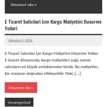
Devamını oku
E Ticaret Saticilari İcin Kargo Maliyetini Dusurme
Yollari
Ağustos 5, 2026
admin
Yorum
yapılmamış
E-Ticaret Satıcıları İçin Kargo Maliyetini Düşürme Yolları
E-ticaret dünyasında, kargo maliyetleri çoğu zaman
satıcıların en büyük zorluklarından biridir. Bu maliyetler,
kâr marjınızı doğrudan etkileyebilir. Peki, […]
Devamını oku
Uncategorized