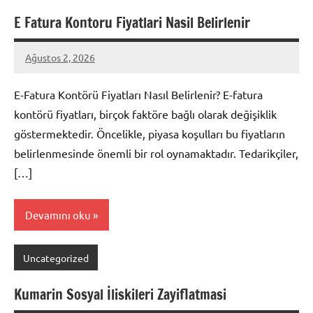
E Fatura Kontoru Fiyatlari Nasil Belirlenir
Ağustos 2, 2026
admin
Yorum
yapılmamış
E-Fatura Kontörü Fiyatları Nasıl Belirlenir? E-fatura
kontörü fiyatları, birçok faktöre bağlı olarak değişiklik
göstermektedir. Öncelikle, piyasa koşulları bu fiyatların
belirlenmesinde önemli bir rol oynamaktadır. Tedarikçiler,
[…]
Devamını oku
Uncategorized
Kumarin Sosyal İliskileri Zayiflatmasi