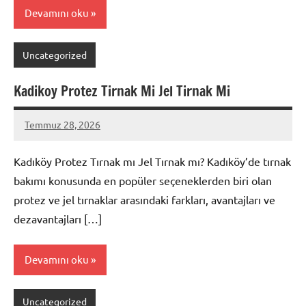
Devamını oku
Uncategorized
Kadikoy Protez Tirnak Mi Jel Tirnak Mi
Temmuz 28, 2026
admin
Yorum
yapılmamış
Kadıköy Protez Tırnak mı Jel Tırnak mı? Kadıköy’de tırnak
bakımı konusunda en popüler seçeneklerden biri olan
protez ve jel tırnaklar arasındaki farkları, avantajları ve
dezavantajları […]
Devamını oku
Uncategorized