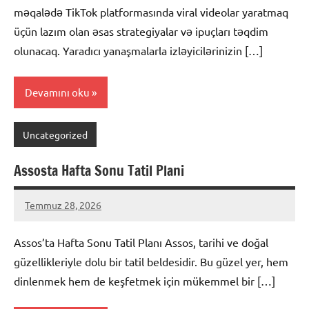
məqalədə TikTok platformasında viral videolar yaratmaq
üçün lazım olan əsas strategiyalar və ipuçları təqdim
olunacaq. Yaradıcı yanaşmalarla izləyicilərinizin […]
Devamını oku
Uncategorized
Assosta Hafta Sonu Tatil Plani
Temmuz 28, 2026
admin
Yorum
yapılmamış
Assos’ta Hafta Sonu Tatil Planı Assos, tarihi ve doğal
güzellikleriyle dolu bir tatil beldesidir. Bu güzel yer, hem
dinlenmek hem de keşfetmek için mükemmel bir […]