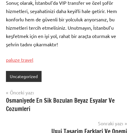
Sonuç olarak, İstanbul’da VIP transfer ve özel şoför
hizmetleri, seyahatinizi daha keyifli hale getirir. Hem
konforlu hem de güvenli bir yolculuk arıyorsanız, bu
hizmetleri tercih etmelisiniz. Unutmayın, İstanbul’u
keşfetmek için en iyi yol, rahat bir araçta oturmak ve
şehrin tadını çıkarmaktır!
paluze travel
Uncategorized
Yazı
Önceki yazı
Osmaniyede En Sik Bozulan Beyaz Esyalar Ve
gezinmesi
Cozumleri
Sonraki yazı
Uxui Tasarim Farklari Ve Onemi