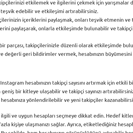
ipçilerinizi etkilemek ve ilgilerini çekmek için yarışmalar 
teşvik edebilir ve etkileşimi artırabilirsiniz.
pçilerinizin içeriklerini paylaşmak, onları teşvik etmenin ve 
erini paylaşarak, onlarla etkileşimde bulunabilir ve takipçi s
bir parçası, takipçilerinizle düzenli olarak etkileşimde bu
e değerli geri bildirimler vermek, hesabınızın büyümesini d
nstagram hesabınızın takipçi sayısını artırmak için etkili bi
eniş bir kitleye ulaşabilir ve takipçi sayınızı artırabilirsini
 hesabınıza yönlendirilebilir ve yeni takipçiler kazanabilirsi
ilgili ve uygun hesapları seçmeye dikkat edin. Hedef kitlen
zla kişiye ulaşmanızı sağlar. Ayrıca, etiketlediğiniz hesap
. Bu şekilde, hem hesabınızın görünürlüğünü artırabilir hem