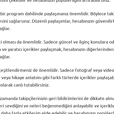
irli bir program dahilinde paylaşmanız önemlidir. Böylece tak
ini sağlarsınız. Düzenli paylaşımlar, hesabınızın güvenilirliğ
ağlar.
ekici olması da önemlidir. Sadece güncel ve ilginç konulara o
n ve yaratıcı içerikler paylaşmak, hesabınızın diğerlerinden
ağlar.
i çeşitlendirmeniz de önemlidir. Sadece fotoğraf veya vide
r veya hikaye anlatımı gibi farklı türlerde içerikler paylaşab
 olarak canlı tutabilirsiniz.
ı zamanda takipçilerinizin geri bildirimlerini de dikkate al
eri sevdiğini ve neleri beğenmediğini anlayabilir ve içerikl
 daha fazla etkileşim elde edebilir ve hesabınızın popülerliğ