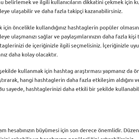
u belirlemek ve ilgili kullanıcıların dikkatini çekmek için k
leye ulaşabilir ve daha fazla takipçi kazanabilirsiniz.
k için öncelikle kullandığınız hashtaglerin popüler olmasın
tleye ulaşmanızı sağlar ve paylaşımlarınızın daha fazla kişi
taglerinizi de içeriğinizle ilgili seçmelisiniz. İçeriğinizle 
nız daha kolay olacaktır.
r şekilde kullanmak için hashtag araştırması yapmanız da ö
tırarak, hangi hashtaglerin daha fazla etkileşim aldığını v
Bu sayede, hashtaglerinizi daha etkili bir şekilde kullanabili
am hesabınızın büyümesi için son derece önemlidir. Düzenli 
isini çekebilir ve hesabınızın popülerliğini artırabilirsiniz.