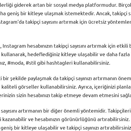
liği giderek artan bir sosyal medya platformudur. Birçok 
aha geniş bir kitleye ulaşmak istemektedir. Ancak, takipçi 
Instagram’da takipçi sayısını artırmak için ücretsiz yöntemler
nstagram hesabınızın takipçi sayısını artırmak için etkili b
llanarak, hedeflediğiniz kitleye ulaşabilir ve daha fazla ki
z, #moda, #stil gibi hashtagleri kullanabilirsiniz.
ici bir şekilde paylaşmak da takipçi sayınızı artırmanın öneml
e kaliteli görseller kullanabilirsiniz. Ayrıca, içeriğinizi plan
erinizin sizin hesabınızı takip etmeye devam etmesini sağlay
 sayısını artırmanın bir diğer önemli yöntemidir. Takipçile
 kazanabilir ve hesabınızın görünürlüğünü artırabilirsiniz.
niş bir kitleye ulaşabilir ve takipçi sayınızı artırabilirsiniz