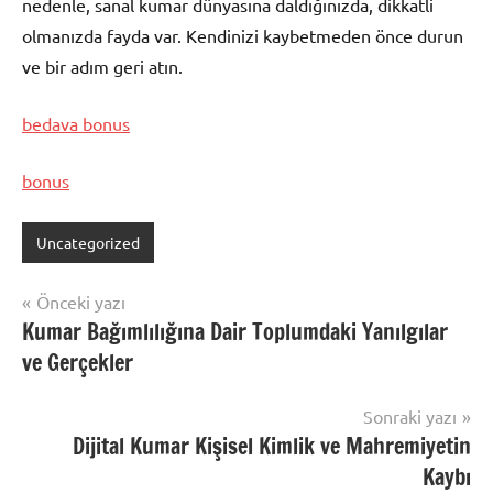
nedenle, sanal kumar dünyasına daldığınızda, dikkatli
olmanızda fayda var. Kendinizi kaybetmeden önce durun
ve bir adım geri atın.
bedava bonus
bonus
Uncategorized
Yazı
Önceki yazı
Kumar Bağımlılığına Dair Toplumdaki Yanılgılar
gezinmesi
ve Gerçekler
Sonraki yazı
Dijital Kumar Kişisel Kimlik ve Mahremiyetin
Kaybı