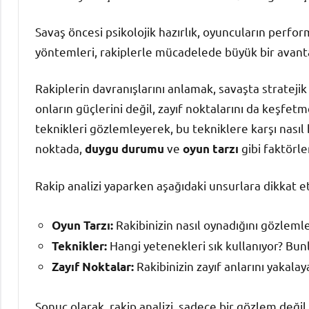
Savaş öncesi psikolojik hazırlık, oyuncuların perform
yöntemleri, rakiplerle mücadelede büyük bir avanta
Rakiplerin davranışlarını anlamak, savaşta stratejik
onların güçlerini değil, zayıf noktalarını da keşfetme
teknikleri gözlemleyerek, bu tekniklere karşı nasıl 
noktada,
ve
gibi faktörle
duygu durumu
oyun tarzı
Rakip analizi yaparken aşağıdaki unsurlara dikkat et
Rakibinizin nasıl oynadığını gözleml
Oyun Tarzı:
Hangi yetenekleri sık kullanıyor? Bunlar
Teknikler:
Rakibinizin zayıf anlarını yakalay
Zayıf Noktalar:
Sonuç olarak, rakip analizi, sadece bir gözlem değil,