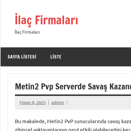
İçeriğe
geç
İlaç Firmaları
İlaç Firmaları
SAYFA LISTESI
LISTE
Metin2 Pvp Serverde Savaş Kazanm
Mayıs 8, 2025
admin
Bu makalede, Metin2 PvP sunucularında savaş kazanm
zihinsel yaklaşımlarının nasıl etkili olabileceğini ke