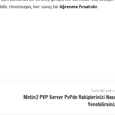
rebilir. Unutmayın, her savaş bir
.
öğrenme fırsatıdır
Sonraki yazı
Metin2 PVP Server PvPde Rakiplerinizi Nası
Yenebilirsini