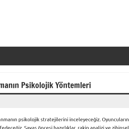
anın Psikolojik Yöntemleri
anın psikolojik stratejilerini inceleyeceğiz. Oyuncuların
şfedeceğiz. Savaş öncesi hazırlıklar, rakip analizi ve zihinsel