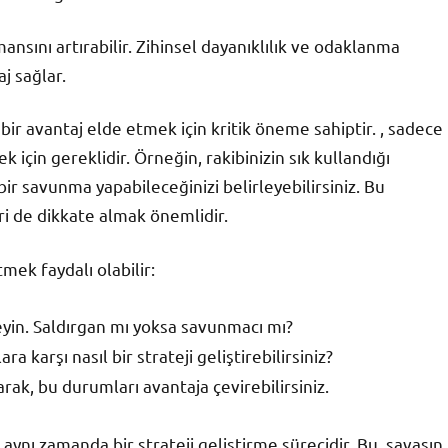
ansını artırabilir. Zihinsel dayanıklılık ve odaklanma
j sağlar.
 bir avantaj elde etmek için kritik öneme sahiptir. , sadece
k için gereklidir. Örneğin, rakibinizin sık kullandığı
bir savunma yapabileceğinizi belirleyebilirsiniz. Bu
ri de dikkate almak önemlidir.
mek faydalı olabilir:
eyin. Saldırgan mı yoksa savunmacı mı?
a karşı nasıl bir strateji geliştirebilirsiniz?
arak, bu durumları avantaja çevirebilirsiniz.
 aynı zamanda bir strateji geliştirme sürecidir. Bu, savaşın