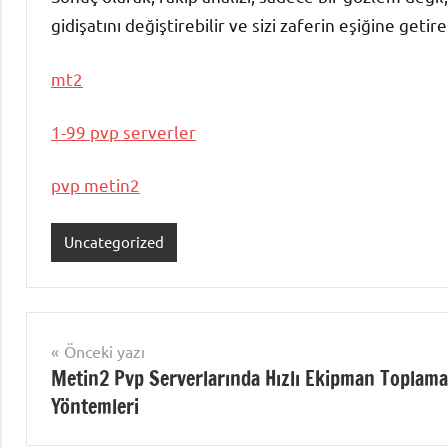
gidişatını değiştirebilir ve sizi zaferin eşiğine geti
mt2
1-99 pvp serverler
pvp metin2
Uncategorized
Yazı
Önceki yazı
Metin2 Pvp Serverlarında Hızlı Ekipman Toplama
gezinmesi
Yöntemleri