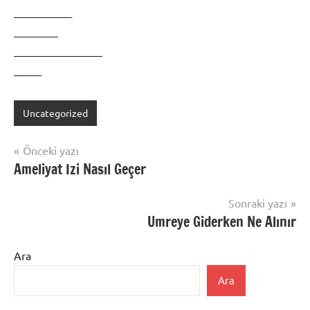
—————-
————
————————
——–
Uncategorized
Yazı
Önceki yazı
Ameliyat Izi Nasıl Geçer
gezinmesi
Sonraki yazı
Umreye Giderken Ne Alınır
Ara
Ara