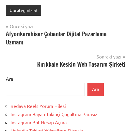
Uncategorized
Yazı
Önceki yazı
Afyonkarahisar Çobanlar Dijital Pazarlama
gezinmesi
Uzmanı
Sonraki yazı
Kırıkkale Keskin Web Tasarım Şirketi
Ara
Ara
Bedava Reels Yorum Hilesi
Instagram Bayan Takipçi Çoğaltma Parasız
Instagram Bot Hesap Açma
Linkedin Takipçi Yükseltme Şifresiz