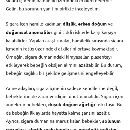
sigara içmenin hamilelik üzerindeki etkileri nelerdir?
Gelin, bu sorunun yanıtını birlikte inceleyelim.
Sigara içen hamile kadınlar,
düşük
,
erken doğum
ve
doğumsal anomaliler
gibi ciddi risklerle karşı karşıya
kalabilirler. Yapılan araştırmalar, hamilelik sırasında sigara
içmenin fetüs üzerindeki etkilerini ortaya koymaktadır.
Örneğin, sigara dumanındaki kimyasallar, plasentayı
etkileyerek bebeğin oksijen alımını azaltabilir. Bu durum,
bebeğin sağlıklı bir şekilde gelişmesini engelleyebilir.
Anne adayları, sigara içmenin sadece kendilerine değil,
bebeklerine de zarar verdiğini unutmamalıdır. Sigara içen
annelerin bebekleri,
düşük doğum ağırlığı
riski taşır. Bu
da bebeğin ilk aylarda hayatta kalma şansını azaltır.
Ayrıca, sigara dumanına maruz kalan bebekler,
solunum
sorunları
,
alerjik reaksiyonlar
ve
nörolojik gelişim