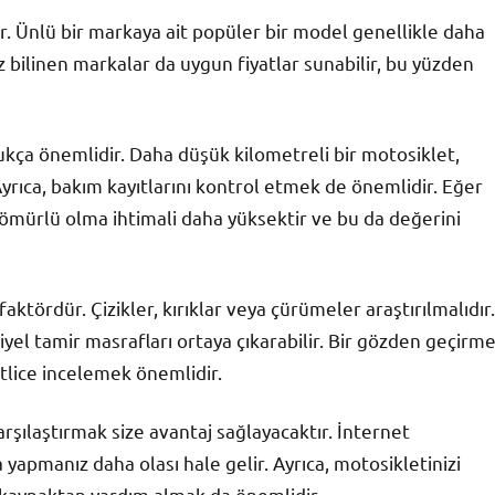
r. Ünlü bir markaya ait popüler bir model genellikle daha
z bilinen markalar da uygun fiyatlar sunabilir, bu yüzden
dukça önemlidir. Daha düşük kilometreli bir motosiklet,
Ayrıca, bakım kayıtlarını kontrol etmek de önemlidir. Eğer
 ömürlü olma ihtimali daha yüksektir ve bu da değerini
aktördür. Çizikler, kırıklar veya çürümeler araştırılmalıdır.
yel tamir masrafları ortaya çıkarabilir. Bir gözden geçirm
tlice incelemek önemlidir.
arşılaştırmak size avantaj sağlayacaktır. İnternet
ma yapmanız daha olası hale gelir. Ayrıca, motosikletinizi
r kaynaktan yardım almak da önemlidir.