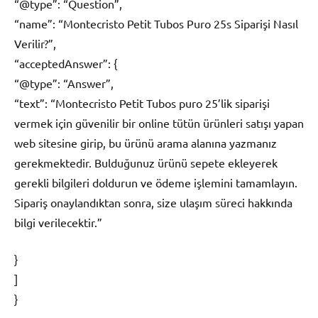
“@type”: “Question”,
“name”: “Montecristo Petit Tubos Puro 25s Siparişi Nasıl
Verilir?”,
“acceptedAnswer”: {
“@type”: “Answer”,
“text”: “Montecristo Petit Tubos puro 25’lik siparişi
vermek için güvenilir bir online tütün ürünleri satışı yapan
web sitesine girip, bu ürünü arama alanına yazmanız
gerekmektedir. Bulduğunuz ürünü sepete ekleyerek
gerekli bilgileri doldurun ve ödeme işlemini tamamlayın.
Sipariş onaylandıktan sonra, size ulaşım süreci hakkında
bilgi verilecektir.”
}
]
}