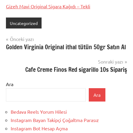
Gizeh Mavi Original Sigara Kağıdı – Tekli
Uncategorized
Yazı
Önceki yazı
Golden Virginia Original ithal tütün 50gr Satın Al
gezinmesi
Sonraki yazı
Cafe Creme Finos Red sigarillo 10s Sipariş
Ara
Ara
Bedava Reels Yorum Hilesi
Instagram Bayan Takipçi Çoğaltma Parasız
Instagram Bot Hesap Açma