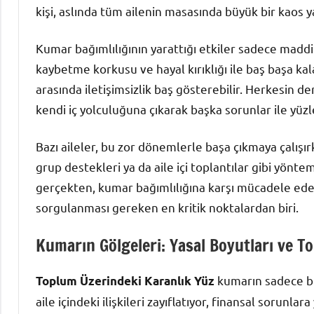
kişi, aslında tüm ailenin masasında büyük bir kaos ya
Kumar bağımlılığının yarattığı etkiler sadece maddi k
kaybetme korkusu ve hayal kırıklığı ile baş başa kala
arasında iletişimsizlik baş gösterebilir. Herkesin der
kendi iç yolculuğuna çıkarak başka sorunlar ile yüz
Bazı aileler, bu zor dönemlerle başa çıkmaya çalışırk
grup destekleri ya da aile içi toplantılar gibi yöntem
gerçekten, kumar bağımlılığına karşı mücadele ederk
sorgulanması gereken en kritik noktalardan biri.
Kumarın Gölgeleri: Yasal Boyutları ve T
kumarın sadece bir
Toplum Üzerindeki Karanlık Yüz
aile içindeki ilişkileri zayıflatıyor, finansal sorunla