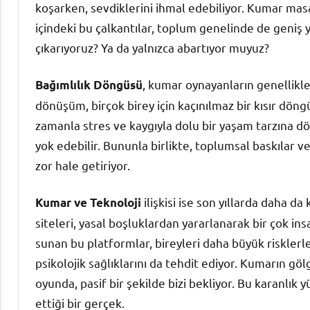
koşarken, sevdiklerini ihmal edebiliyor. Kumar masas
içindeki bu çalkantılar, toplum genelinde de geniş 
çıkarıyoruz? Ya da yalnızca abartıyor muyuz?
, kumar oynayanların genellikle
Bağımlılık Döngüsü
dönüşüm, birçok birey için kaçınılmaz bir kısır dön
zamanla stres ve kaygıyla dolu bir yaşam tarzına d
yok edebilir. Bununla birlikte, toplumsal baskılar v
zor hale getiriyor.
ilişkisi ise son yıllarda daha d
Kumar ve Teknoloji
siteleri, yasal boşluklardan yararlanarak bir çok in
sunan bu platformlar, bireyleri daha büyük risklerle 
psikolojik sağlıklarını da tehdit ediyor. Kumarın gölg
oyunda, pasif bir şekilde bizi bekliyor. Bu karanlık y
ettiği bir gerçek.