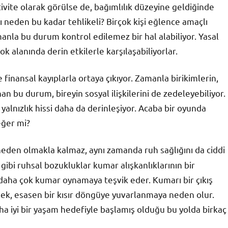
ivite olarak görülse de, bağımlılık düzeyine geldiğinde
ğı neden bu kadar tehlikeli? Birçok kişi eğlence amaçlı
nla bu durum kontrol edilemez bir hal alabiliyor. Yasal
çok alanında derin etkilerle karşılaşabiliyorlar.
e finansal kayıplarla ortaya çıkıyor. Zamanla birikimlerin,
an bu durum, bireyin sosyal ilişkilerini de zedeleyebiliyor.
 yalnızlık hissi daha da derinleşiyor. Acaba bir oyunda
eğer mi?
neden olmakla kalmaz, aynı zamanda ruh sağlığını da ciddi
 gibi ruhsal bozukluklar kumar alışkanlıklarının bir
 daha çok kumar oynamaya teşvik eder. Kumarı bir çıkış
ek, esasen bir kısır döngüye yuvarlanmaya neden olur.
 daha iyi bir yaşam hedefiyle başlamış olduğu bu yolda birkaç