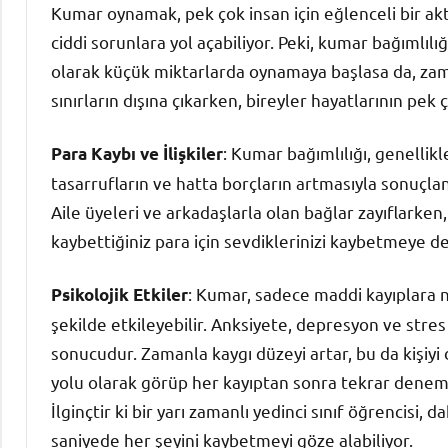
Kumar oynamak, pek çok insan için eğlenceli bir akt
ciddi sorunlara yol açabiliyor. Peki, kumar bağımlılı
olarak küçük miktarlarda oynamaya başlasa da, zama
sınırların dışına çıkarken, bireyler hayatlarının pek 
: Kumar bağımlılığı, genellikl
Para Kaybı ve İlişkiler
tasarrufların ve hatta borçların artmasıyla sonuçlan
Aile üyeleri ve arkadaşlarla olan bağlar zayıflarken,
kaybettiğiniz para için sevdiklerinizi kaybetmeye d
: Kumar, sadece maddi kayıplara 
Psikolojik Etkiler
şekilde etkileyebilir. Anksiyete, depresyon ve stres
sonucudur. Zamanla kaygı düzeyi artar, bu da kişiyi
yolu olarak görüp her kayıptan sonra tekrar denem
İlginçtir ki bir yarı zamanlı yedinci sınıf öğrencisi,
saniyede her şeyini kaybetmeyi göze alabiliyor.