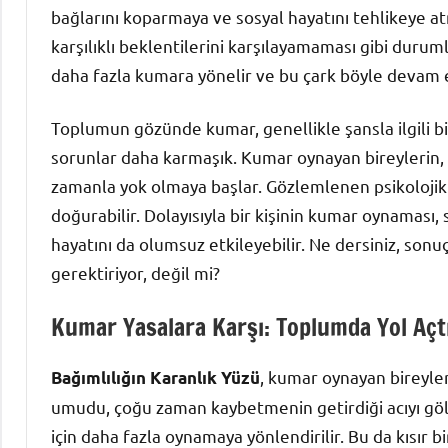
bağlarını koparmaya ve sosyal hayatını tehlikeye atm
karşılıklı beklentilerini karşılayamaması gibi duruml
daha fazla kumara yönelir ve bu çark böyle devam 
Toplumun gözünde kumar, genellikle şansla ilgili b
sorunlar daha karmaşık. Kumar oynayan bireylerin, k
zamanla yok olmaya başlar. Gözlemlenen psikolojik e
doğurabilir. Dolayısıyla bir kişinin kumar oynaması,
hayatını da olumsuz etkileyebilir. Ne dersiniz, sonu
gerektiriyor, değil mi?
Kumar Yasalara Karşı: Toplumda Yol Açtı
, kumar oynayan bireyler
Bağımlılığın Karanlık Yüzü
umudu, çoğu zaman kaybetmenin getirdiği acıyı gölg
için daha fazla oynamaya yönlendirilir. Bu da kısır bi