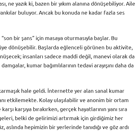
ı, ne yazık ki, bazen bir yıkım alanına dönüşebiliyor. Aile
yankılar buluyor. Ancak bu konuda ne kadar fazla ses
 “son bir şans” için masaya oturmasıyla başlar. Bu
güye dönüşebilir. Başlarda eğlenceli görünen bu aktivite,
önüşecek; insanları sadece maddi değil, manevi olarak da
e damgalar, kumar bağımlılarının tedavi arayışını daha da
a karmaşık hale geldi. İnternette yer alan sanal kumar
sanı etkilemekte. Kolay ulaşılabilir ve anonim bir ortam
karşı karşıya bırakırken, gerçek hayatlarının yanı sıra
eleri, belki de gelirimizi artırmak için girdiğimiz her
üz, aslında hepimizin bir yerlerinde tanıdığı ve göz ardı