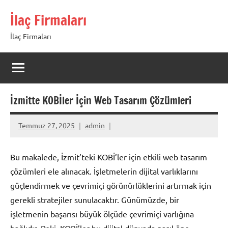
İçeriğe
İlaç Firmaları
geç
İlaç Firmaları
İzmitte KOBİler İçin Web Tasarım Çözümleri
Temmuz 27, 2025
admin
Bu makalede, İzmit’teki KOBİ’ler için etkili web tasarım
çözümleri ele alınacak. İşletmelerin dijital varlıklarını
güçlendirmek ve çevrimiçi görünürlüklerini artırmak için
gerekli stratejiler sunulacaktır. Günümüzde, bir
işletmenin başarısı büyük ölçüde çevrimiçi varlığına
bağlıdır. Peki, KOBİ’ler bu dijital dünyada nasıl öne