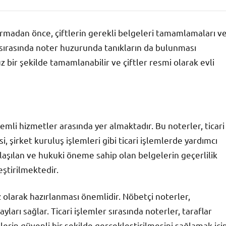
vurmadan önce, çiftlerin gerekli belgeleri tamamlamaları v
i sırasında noter huzurunda tanıkların da bulunması
z bir şekilde tamamlanabilir ve çiftler resmi olarak evli
emli hizmetler arasında yer almaktadır. Bu noterler, ticari
 şirket kuruluş işlemleri gibi ticari işlemlerde yardımcı
şılaşılan ve hukuki öneme sahip olan belgelerin geçerlilik
ştirilmektedir.
siz olarak hazırlanması önemlidir. Nöbetçi noterler,
arı sağlar. Ticari işlemler sırasında noterler, taraflar
rin güvenli bir şekilde gerçekleştirilmesini sağlamak içi