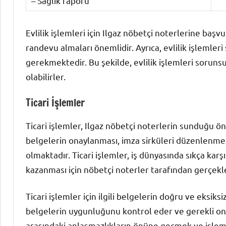
– Sağlık raporu
Evlilik işlemleri için Ilgaz nöbetçi noterlerine baş
randevu almaları önemlidir. Ayrıca, evlilik işlemler
gerekmektedir. Bu şekilde, evlilik işlemleri sorunsu
olabilirler.
Ticari İşlemler
Ticari işlemler, Ilgaz nöbetçi noterlerin sunduğu ön
belgelerin onaylanması, imza sirküleri düzenlenmesi,
olmaktadır. Ticari işlemler, iş dünyasında sıkça kar
kazanması için nöbetçi noterler tarafından gerçekle
Ticari işlemler için ilgili belgelerin doğru ve eksik
belgelerin uygunluğunu kontrol eder ve gerekli onayl
arasındaki anlaşmazlıkların önüne geçmek ve işlemle