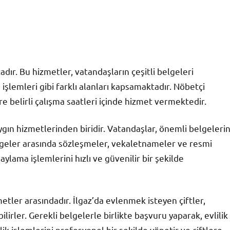
adır. Bu hizmetler, vatandaşların çeşitli belgeleri
u işlemleri gibi farklı alanları kapsamaktadır. Nöbetçi
re belirli çalışma saatleri içinde hizmet vermektedir.
gın hizmetlerinden biridir. Vatandaşlar, önemli belgelerin
belgeler arasında sözleşmeler, vekaletnameler ve resmi
lama işlemlerini hızlı ve güvenilir bir şekilde
etler arasındadır. İlgaz’da evlenmek isteyen çiftler,
ilirler. Gerekli belgelerle birlikte başvuru yaparak, evlilik
lik işlemlerini profesyonel bir şekilde yönetir ve çiftlere