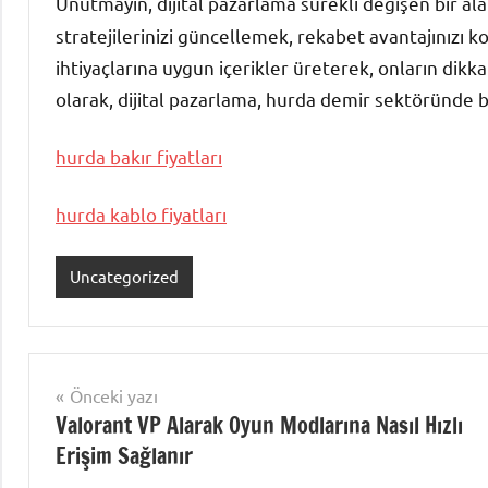
Unutmayın, dijital pazarlama sürekli değişen bir al
stratejilerinizi güncellemek, rekabet avantajınızı k
ihtiyaçlarına uygun içerikler üreterek, onların dikka
olarak, dijital pazarlama, hurda demir sektöründe b
hurda bakır fiyatları
hurda kablo fiyatları
Uncategorized
Yazı
Önceki yazı
Valorant VP Alarak Oyun Modlarına Nasıl Hızlı
gezinmesi
Erişim Sağlanır