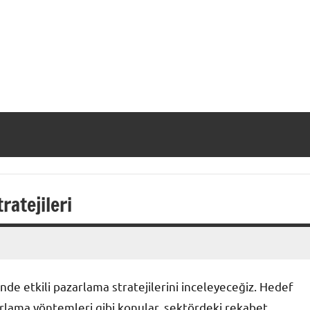
ratejileri
inde etkili pazarlama stratejilerini inceleyeceğiz. Hedef
zarlama yöntemleri gibi konular, sektördeki rekabet