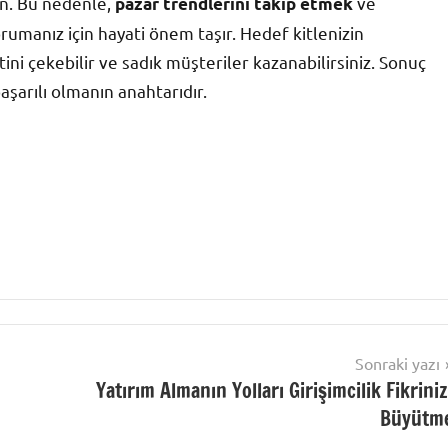
an. Bu nedenle,
ve
pazar trendlerini takip etmek
orumanız için hayati önem taşır. Hedef kitlenizin
tini çekebilir ve sadık müşteriler kazanabilirsiniz. Sonuç
aşarılı olmanın anahtarıdır.
Sonraki yazı
Yatırım Almanın Yolları Girişimcilik Fikriniz
Büyütm