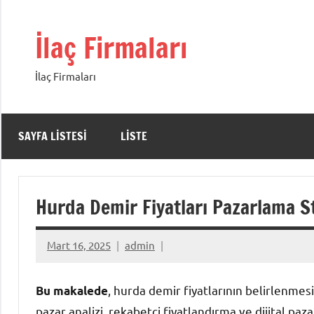
İçeriğe
geç
İlaç Firmaları
İlaç Firmaları
SAYFA LISTESI
LISTE
Hurda Demir Fiyatları Pazarlama St
Mart 16, 2025
admin
, hurda demir fiyatlarının belirlenmes
Bu makalede
pazar analizi, rekabetçi fiyatlandırma ve dijital pa