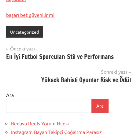
başarı bet güvenilir mi
Uncategorized
Yazı
Önceki yazı
En İyi Futbol Sporcuları Stil ve Performans
gezinmesi
Sonraki yazı
Yüksek Bahisli Oyunlar Risk ve Ödül
Ara
Ara
Bedava Reels Yorum Hilesi
Instagram Bayan Takipçi Çoğaltma Parasız