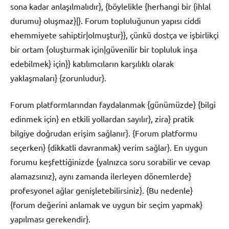
sona kadar anlaşılmalıdır}, {böylelikle {herhangi bir {ihlal
durumu} oluşmaz}|}. Forum topluluğunun yapısı ciddi
ehemmiyete sahiptir|olmuştur}}, çünkü dostça ve işbirlikçi
bir ortam {oluşturmak için|güvenilir bir topluluk inşa
edebilmek} için}} katılımcıların karşılıklı olarak
yaklaşmaları} {zorunludur}.
Forum platformlarından faydalanmak {günümüzde} {bilgi
edinmek için} en etkili yollardan sayılır}, zira} pratik
bilgiye doğrudan erişim sağlanır}. {Forum platformu
seçerken} {dikkatli davranmak} verim sağlar}. En uygun
forumu keşfettiğinizde {yalnızca soru sorabilir ve cevap
alamazsınız}, aynı zamanda ilerleyen dönemlerde}
profesyonel ağlar genişletebilirsiniz}. {Bu nedenle}
{forum değerini anlamak ve uygun bir seçim yapmak}
yapılması gerekendir}.