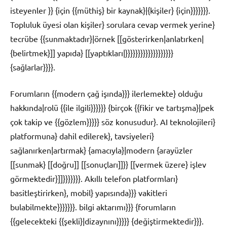
isteyenler }} {için {{müthiş} bir kaynak}|{kişiler} {için}}}}}}}.
Topluluk üyesi olan kişiler} sorulara cevap vermek yerine}
tecrübe {{sunmaktadır}|örnek [[gösterirken|anlatırken|
{belirtmek}]] yapıda} [[yaptıkları|}}}}}}}}}}}}}}}}}}}
{sağlarlar}}}}.
Forumların {{modern çağ işında}}} ilerlemekte} olduğu
hakkında|rolü {{ile ilgili}}}}}} {birçok {{fikir ve tartışma}|pek
çok takip ve {{gözlem}}}}} söz konusudur}. AI teknolojileri}
platformuna} dahil edilerek}, tavsiyeleri}
sağlanırken|artırmak} {amacıyla}|modern {arayüzler
[[sunmak} [[doğru]] [[sonuçları]]}} [[vermek üzere} işlev
görmektedir}]]}}}}}}}. Akıllı telefon platformları}
basitleştirirken}, mobil} yapısında}}} vakitleri
bulabilmekte}}}}}}}. bilgi aktarımı}}} {forumların
{{gelecekteki {{şekli}|dizaynını}}}}} {değiştirmektedir}}}.