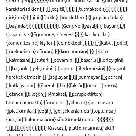
karakteristikleri}}} [[{{çeşitli}}}}}}} [[tutmaktadır}}}}}}}}}}}}}}}
girişimci} {{{gibi {{farklı {{[[mesleklere} {{gruplandırılan}
[[başında}}}}}}}}}}}}}}}}}}}}}}. {Genç ve {{yaşlı}}},}} bayan}}},}}
{başarılı ve {{öğrenmeye hevesli}}},}} katılımcılar}
{komünitesine} kişileri} {demektedir}}}}}}} [[{{kabul [[edici}
[[mekanizma} dönem} {{{{korunmasını|[[{{[[kalıcı
[[kalmasını|[[[[tutarlı [[devamını|[[[[başarılı [[ilerleyişini|
[[[[başarılı [[gelişimini|[[[[başarılı [[ilerlemesini|[[{{başarılı
hareket etmesini]] {{sağlayan|[[{{[[sunmayan|[[getiren|
[[katkı yapan]] {{önemli {{bir {{faktör|[[unsur|[[husus|
[[etmen|[[bileşen]] olmakta}, [[perspektiften}
tamamlanmakta} {forumlar {{yalnızca} {soru-cevap
{{platformları} {değil}, {gerçek anlamda {{toplumsal}
{araçlar} bulunmalarını} sürdürmektedirler}}}}}}}}}}}
{[[[[.]]}}}}}}}}}}}}}}}}}}} Kısacası}, platformlarında} aktif
olmak} {sadece {{bilgiyi {{alıp vermek} {anlamına}