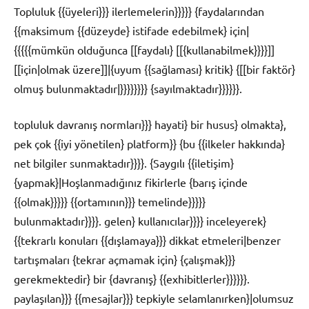
Topluluk {{üyeleri}}} ilerlemelerin}}}}} {faydalarından
{{maksimum {{düzeyde} istifade edebilmek} için|
{{{{{mümkün olduğunca [[faydalı} [[{kullanabilmek}}}}]]
[[için|olmak üzere]]|{uyum {{sağlaması} kritik} {[[bir faktör}
olmuş bulunmaktadır|}}}}}}}} {sayılmaktadır}}}}}}.
topluluk davranış normları}}} hayati} bir husus} olmakta},
pek çok {{iyi yönetilen} platform}} {bu {{ilkeler hakkında}
net bilgiler sunmaktadır}}}}. {Saygılı {{iletişim}
{yapmak}|Hoşlanmadığınız fikirlerle {barış içinde
{{olmak}}}}} {{ortamının}}} temelinde}}}}}
bulunmaktadır}}}}. gelen} kullanıcılar}}}} inceleyerek}
{{tekrarlı konuları {{dışlamaya}}} dikkat etmeleri|benzer
tartışmaları {tekrar açmamak için} {çalışmak}}}
gerekmektedir} bir {davranış} {{exhibitlerler}}}}}}.
paylaşılan}}} {{mesajlar}}} tepkiyle selamlanırken}|olumsuz