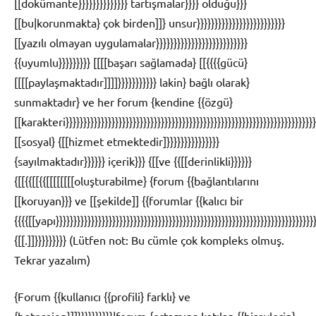
[[dokümante}}}}}}}}}}}}}} tartışmalar}}}} olduğu}}}
[[bu|korunmakta} çok birden]]} unsur}}}}}}}}}}}}}}}}}}}}}}}}}
[[yazılı olmayan uygulamalar}}}}}}}}}}}}}}}}}}}}}}}}}}
{{uyumlu}}}}}}}}} [[[[başarı sağlamada} [[{{{{gücü}
[[[[paylaşmaktadır]]]]}}}}}}}}}}} lakin} bağlı olarak}
sunmaktadır} ve her forum {kendine {{özgü}
[[karakteri}}}}}}}}}}}}}}}}}}}}}}}}}}}}}}}}}}}}}}}}}}}}}}}}}}}}}}}}}}}}}}}}}}}}}}}}
[[sosyal} {[[hizmet etmektedir]}}}}}}}}}}}}}}}
{sayılmaktadır}}}}}} içerik}}} {[[ve {{[[derinlikli}}}}}}
{[[{{[[{{[[[[[[[[oluşturabilme} {forum {{bağlantılarını
[[koruyan}}} ve [[şekilde]] {{forumlar {{kalıcı bir
{{{{[[yapı}}}}}}}}}}}}}}}}}}}}}}}}}}}}}}}}}}}}}}}}}}}}}}}}}}}}}}}}}}}}}}}}}}}}}}}}}}
{[[.]]}}}}}}}}} (Lütfen not: Bu cümle çok kompleks olmuş.
Tekrar yazalım)
{Forum {{kullanıcı {{profili} farklı} ve
{heterojen}]]}}}}}}}}}}|forum {ortamına katılan {{bireylerin}