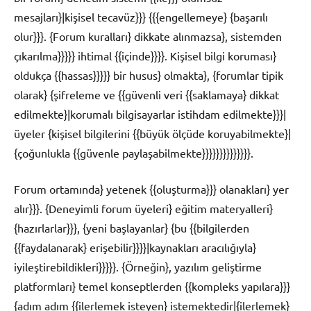
mesajları}|kişisel tecavüz}}} {{{engellemeye} {başarılı
olur}}}. {Forum kuralları} dikkate alınmazsa}, sistemden
çıkarılma}}}}} ihtimal {{içinde}}}}. Kişisel bilgi koruması}
oldukça {{hassas}}}}} bir husus} olmakta}, {forumlar tipik
olarak} {şifreleme ve {{güvenli veri {{saklamaya} dikkat
edilmekte}|korumalı bilgisayarlar istihdam edilmekte}}}|
üyeler {kişisel bilgilerini {{büyük ölçüde koruyabilmekte}|
{çoğunlukla {{güvenle paylaşabilmekte}}}}}}}}}}}}}}.
Forum ortamında} yetenek {{oluşturma}}} olanakları} yer
alır}}}. {Deneyimli forum üyeleri} eğitim materyalleri}
{hazırlarlar}}}, {yeni başlayanlar} {bu {{bilgilerden
{{faydalanarak} erişebilir}}}}|kaynakları aracılığıyla}
iyileştirebildikleri}}}}}. {Örneğin}, yazılım geliştirme
platformları} temel konseptlerden {{kompleks yapılara}}}
{adım adım {{ilerlemek isteyen} istemektedir|{ilerlemek}