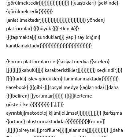
{görülmektedir}}}}}}}}}}}}}}}}}}}} {{ulaştıkları} {şeklinde}
{görülmektedir}}}}}}}}}
{anlatılmaktadır}}}}}}}}}}}}}}}}}}}}}}}}}}}}}} yönden}
platformlar} {{{büyük {{{{etkinlik}}}
{{{taşımakta}}}|sundukları}}} yapı} sayıldığını}
kanıtlamaktadır}}}}}}}}}}}}}}}}}}}}}}}}}}}}}}}}}}
{Forum platformları ile {{sosyal medya {{siteleri}
[[{{{{[[{{kabulü}]]}} karakteristikler]]}}}}}}}}}} seçkindir}}}}
[[{{{farklı} işlev gördükleri} tanımlanmaktadır}}}}}}]}}}}
Facebook} {{{gibi {{[[sosyal medya {{ağlarında} [[daha
{{{{beliren} [[yorumlar}}}}}}} {{{{{{ilerleme
gösterirken}}}}}}}}}}}} [[,|;]]}}
ayrıntılı}|metodolojik|ilmi|bilimsel}}}}}}}]]]]}}}} {tartışma
{{ortamı} oluşturmaktadırlar}}}}}}}}}}}}}}|forum]]
{{[[{{((bireysel [[profillere}}}|[[alanında]]}}}}}}}}}}}} [[daha