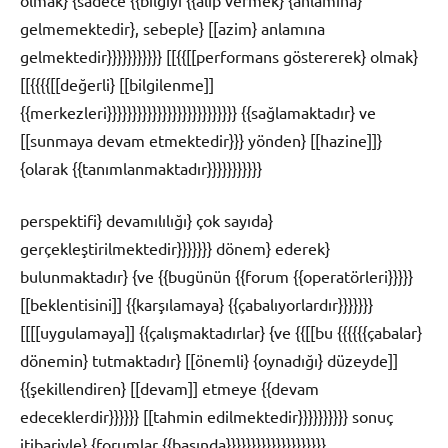
gelmemektedir}, sebeple} [[azim} anlamına
gelmektedir}}}}}}}}}}} [[{{[[performans göstererek} olmak}
[[{{{{[[değerli} [[bilgilenme]]
{{merkezleri}}}}}}}}}}}}}}}}}}}}}}}}}} {{sağlamaktadır} ve
[[sunmaya devam etmektedir}}} yönden} [[hazine]]}
{olarak {{tanımlanmaktadır}}}}}}}}}}}
perspektifi} devamılılığı} çok sayıda}
gerçekleştirilmektedir}}}}}}} dönem} ederek}
bulunmaktadır} {ve {{bugünün {{forum {{operatörleri}}}}}
[[beklentisini]] {{karşılamaya} {{çabalıyorlardır}}}}}}}
[[[[uygulamaya]] {{çalışmaktadırlar} {ve {{[[bu {{{{{{çabalar}
dönemin} tutmaktadır} [[önemli} {oynadığı} düzeyde]]
{{şekillendiren} [[devam]] etmeye {{devam
edeceklerdir}}}}}} [[tahmin edilmektedir}}}}}}}}}} sonuç
itibariyle} {forumlar {{başında}}}}}}}}}}}}}}}}}}}}