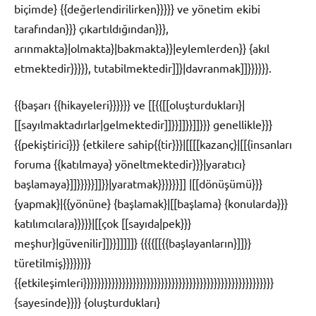
biçimde} {{değerlendirilirken}}}}} ve yönetim ekibi
tarafından}}} çıkartıldığından}}},
arınmakta}|olmakta}|bakmakta}}|eylemlerden}} {akıl
etmektedir}}}}}, tutabilmektedir]]}|davranmak]]}}}}}}.
{{başarı {{hikayeleri}}}}}} ve [[{{[[oluşturdukları}|
[[sayılmaktadırlar|gelmektedir]]}}]]}}]]}}} genellikle}}}
{{pekiştirici}}} {etkilere sahip{{tir}}}|[[[[kazanç}|[[{insanları
foruma {{katılmaya} yöneltmektedir}}}|yaratıcı}
başlamaya}]]}}}}}]]}}|yaratmak}}}}}}]] |[[dönüşümü}}}
{yapmak}|{{yönüne} {başlamak}|[[başlama} {konularda}}}
katılımcılara}}}}}|[[çok [[sayıda|pek}}}
meşhur}|güvenilir]]}}]]]]]} {{{{[[{{başlayanların}]]}}
türetilmiş}}}}}}}}
{{etkileşimleri}}}}}}}}}}}}}}}}}}}}}}}}}}}}}}}}}}}}}}}}}}}}}}}}}}}}}}
{sayesinde}}}} {oluşturdukları}