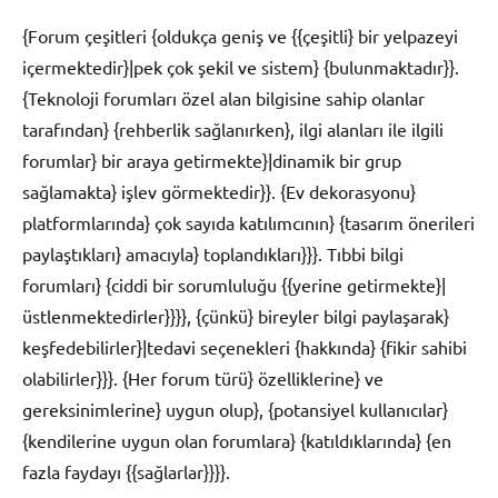
{Forum çeşitleri {oldukça geniş ve {{çeşitli} bir yelpazeyi
içermektedir}|pek çok şekil ve sistem} {bulunmaktadır}}.
{Teknoloji forumları özel alan bilgisine sahip olanlar
tarafından} {rehberlik sağlanırken}, ilgi alanları ile ilgili
forumlar} bir araya getirmekte}|dinamik bir grup
sağlamakta} işlev görmektedir}}. {Ev dekorasyonu}
platformlarında} çok sayıda katılımcının} {tasarım önerileri
paylaştıkları} amacıyla} toplandıkları}}}. Tıbbi bilgi
forumları} {ciddi bir sorumluluğu {{yerine getirmekte}|
üstlenmektedirler}}}}, {çünkü} bireyler bilgi paylaşarak}
keşfedebilirler}|tedavi seçenekleri {hakkında} {fikir sahibi
olabilirler}}}. {Her forum türü} özelliklerine} ve
gereksinimlerine} uygun olup}, {potansiyel kullanıcılar}
{kendilerine uygun olan forumlara} {katıldıklarında} {en
fazla faydayı {{sağlarlar}}}}.