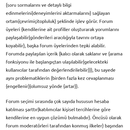
{soru sormalarını ve detaylı bilgi
edinmelerini|deneyimlerini aktarmalarını} sağlayan
ortam|çevrimiçitopluluk} şeklinde işlev görür. Forum
üyeleri {kendilerine ait profiller oluşturarak yorumlarını
paylaşabilir|gönderileri aracılığıyla tavrını ortaya
koyabilir}, başka forum üyelerinden tepki alabilir.
Forumda paylaşılan içerik {kalıcı olarak saklanır ve {arama
fonksiyonu ile başlangıçtan ulaşılabilir|gelecekteki
kullanıcılar tarafından değerlendirilebilir}}}, bu sayede
aynı problematiklerin {birden fazla kez cevaplanması
{engellenir}|olumsuz yönde {artar}}.
Forum seçimi sırasında çok sayıda hususun hesaba
katılması şarttır|katılımcılar kişisel tercihlerine göre
kendilerine en uygun çözümü bulmalıdır}. Öncüsü olarak
forum moderatörleri tarafından konmuş ilkeler} başından