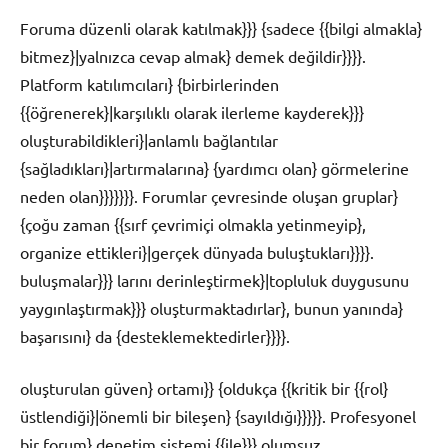
Foruma düzenli olarak katılmak}}} {sadece {{bilgi almakla}
bitmez}|yalnızca cevap almak} demek değildir}}}}.
Platform katılımcıları} {birbirlerinden
{{öğrenerek}|karşılıklı olarak ilerleme kayderek}}}
oluşturabildikleri}|anlamlı bağlantılar
{sağladıkları}|artırmalarına} {yardımcı olan} görmelerine
neden olan}}}}}}}. Forumlar çevresinde oluşan gruplar}
{çoğu zaman {{sırf çevrimiçi olmakla yetinmeyip},
organize ettikleri}|gerçek dünyada buluştukları}}}}.
buluşmalar}}} larını derinleştirmek}|topluluk duygusunu
yaygınlaştırmak}}} oluşturmaktadırlar}, bunun yanında}
başarısını} da {desteklemektedirler}}}}.
oluşturulan güven} ortamı}} {oldukça {{kritik bir {{rol}
üstlendiği}|önemli bir bileşen} {sayıldığı}}}}}. Profesyonel
bir forum} denetim sistemi {{ile}}} olumsuz