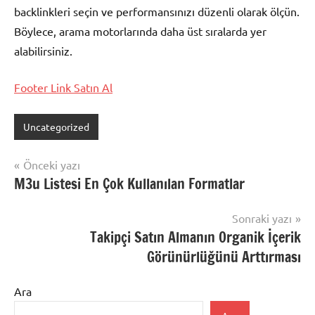
backlinkleri seçin ve performansınızı düzenli olarak ölçün.
Böylece, arama motorlarında daha üst sıralarda yer
alabilirsiniz.
Footer Link Satın Al
Uncategorized
Yazı
Önceki yazı
M3u Listesi En Çok Kullanılan Formatlar
gezinmesi
Sonraki yazı
Takipçi Satın Almanın Organik İçerik
Görünürlüğünü Arttırması
Ara