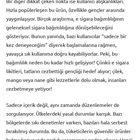
Bir diğer dikkat çeken nokta ise kullanıcı alışkanlıkları.
Hızla popülerleşen bu ürün, özellikle gençler arasında
yaygınlaşıyor. Birçok araştırma, e sigara bağımlılığının
geleneksel sigara bağımlılığına dönüşebileceğini
gösteriyor. Bunun yanında, bazı kullanıcılar “sadece bir
kez deneyeceğim” diyerek başlamalarına rağmen,
yavaşça sık kullanıma doğru kayabiliyorlar. Peki, bu
bağımlılık neden bu kadar hızlı gelişiyor? Çünkü e sigara
likitleri, tatların cezbettiği gençliği hedef alıyor; çilek,
mango veya nane gibi lezzetlerle dolu olmak, insanları
cezbetmeye yetiyor!
Sadece içerik değil, aynı zamanda düzenlemeler de
sorgulanıyor. Ülkelerdeki yasal durumlar karışık. Bazı
bölgelerde sıkı denetimler varken, bazıları hala serbest
bırakılmış durumda. Bu da, tüketicilerin güvenilir ürünler
bulma konusunda zorluk yaşamasına neden oluyor. Hangi