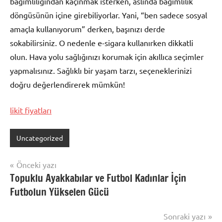
bağımlılığından kaçınmak isterken, aslında bağımlılık
döngüsünün içine girebiliyorlar. Yani, “ben sadece sosyal
amaçla kullanıyorum” derken, başınızı derde
sokabilirsiniz. O nedenle e-sigara kullanırken dikkatli
olun. Hava yolu sağlığınızı korumak için akıllıca seçimler
yapmalısınız. Sağlıklı bir yaşam tarzı, seçeneklerinizi
doğru değerlendirerek mümkün!
likit fiyatları
Uncategorized
Yazı
Önceki yazı
Topuklu Ayakkabılar ve Futbol Kadınlar İçin
gezinmesi
Futbolun Yükselen Gücü
Sonraki yazı