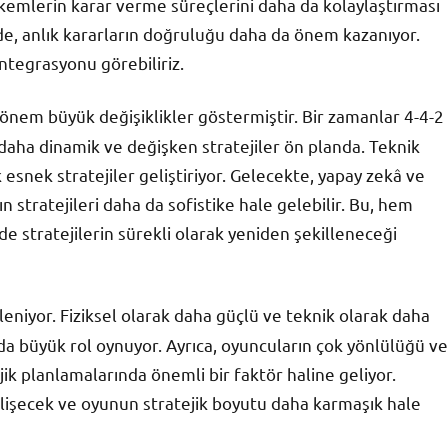
kemlerin karar verme süreçlerini daha da kolaylaştırması
e, anlık kararların doğruluğu daha da önem kazanıyor.
ntegrasyonu görebiliriz.
dönem büyük değişiklikler göstermiştir. Bir zamanlar 4-4-2
aha dinamik ve değişken stratejiler ön planda. Teknik
k esnek stratejiler geliştiriyor. Gelecekte, yapay zekâ ve
ın stratejileri daha da sofistike hale gelebilir. Bu, hem
 stratejilerin sürekli olarak yeniden şekilleneceği
eniyor. Fiziksel olarak daha güçlü ve teknik olarak daha
nda büyük rol oynuyor. Ayrıca, oyuncuların çok yönlülüğü ve
ik planlamalarında önemli bir faktör haline geliyor.
elişecek ve oyunun stratejik boyutu daha karmaşık hale