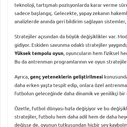
teknoloji, tartışmalı pozisyonlarda karar verme süre
sadece başlangıç. Gelecekte, yapay zekanın hakemlik
analizlerde anında geri bildirim sağlayan sistemler, k
Stratejiler açısından da büyük değişiklikler var. Mo
gidiyor. Eskiden savunma odaklı stratejiler yaygındı,
, oyuncuların hem fiziksel he
Yüksek tempolu oyun
Bu da antrenman programlarının ve oyun stratejileri
Ayrıca,
konusunda 
genç yeteneklerin geliştirilmesi
daha erken yaşta tespit edip, onlara özel antrenman
futbolun geleceğinde daha dinamik ve yenilikçi bir 
Özetle, futbol dünyası hızla değişiyor ve bu değişik
stratejiler, futbolu hem daha adil hem de daha heye
değişse de, oyunun tutkusundan hiçbir şey kaybol