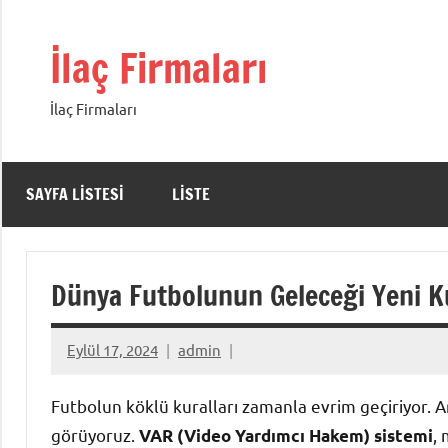
İçeriğe
geç
İlaç Firmaları
İlaç Firmaları
SAYFA LISTESI
LISTE
Dünya Futbolunun Geleceği Yeni Kur
Eylül 17, 2024
admin
Futbolun köklü kuralları zamanla evrim geçiriyor. A
görüyoruz.
, 
VAR (Video Yardımcı Hakem) sistemi