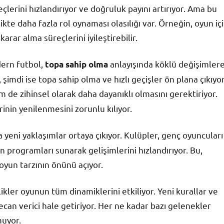
çlerini hızlandırıyor ve doğruluk payını artırıyor. Ama bu
te daha fazla rol oynaması olasılığı var. Örneğin, oyun içi
arar alma süreçlerini iyileştirebilir.
dern futbol,
anlayışında köklü değişimler
topa sahip olma
 şimdi ise topa sahip olma ve hızlı geçişler ön plana çıkıyor
m de zihinsel olarak daha dayanıklı olmasını gerektiriyor.
nin yenilenmesini zorunlu kılıyor.
yeni yaklaşımlar ortaya çıkıyor. Kulüpler, genç oyuncuları
 programları sunarak gelişimlerini hızlandırıyor. Bu,
oyun tarzının önünü açıyor.
likler oyunun tüm dinamiklerini etkiliyor. Yeni kurallar ve
can verici hale getiriyor. Her ne kadar bazı gelenekler
muyor.