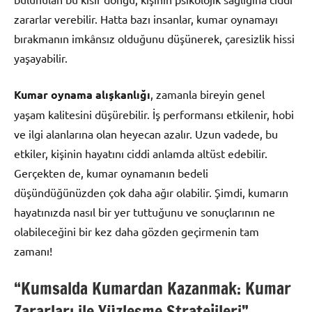
zararlar verebilir. Hatta bazı insanlar, kumar oynamayı
bırakmanın imkânsız olduğunu düşünerek, çaresizlik hissi
yaşayabilir.
Kumar oynama alışkanlığı
, zamanla bireyin genel
yaşam kalitesini düşürebilir. İş performansı etkilenir, hobi
ve ilgi alanlarına olan heyecan azalır. Uzun vadede, bu
etkiler, kişinin hayatını ciddi anlamda altüst edebilir.
Gerçekten de, kumar oynamanın bedeli
düşündüğünüzden çok daha ağır olabilir. Şimdi, kumarın
hayatınızda nasıl bir yer tuttuğunu ve sonuçlarının ne
olabileceğini bir kez daha gözden geçirmenin tam
zamanı!
“Kumsalda Kumardan Kazanmak: Kumar
Zararları ile Yüzleşme Stratejileri”