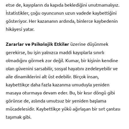
etse de, kayıpların da kapıda beklediğini unutmamalıyız.
İstatistikler, çoğu oyuncunun uzun vadede kaybettiğini
gösteriyor. Her kazananın ardında, binlerce kaybedenin
hikâyesi yatar.
Zararlar ve Psikolojik Etkiler
üzerine düşünmek
gerekirse, bu işin yalnızca maddi kayıplarla sınırlı
olmadığını görmek zor değil. Kumar, bir kişinin kendine
olan güvenini sarsabilir, sosyal hayatını zedeleyebilir ve
aile dinamiklerini alt üst edebilir. Birçok insan,
kaybettikçe daha fazla kazanma umuduyla yeniden
masaya oturmaya devam eder. Bu, bir kısır döngü gibi
görünse de, aslında umutsuz bir yeniden başlama
mücadelesidir. Kaybettikçe yükü ağırlaşan bir sırt çantası
taşımak gibi.