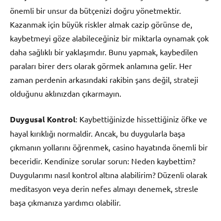
önemli bir unsur da bütçenizi doğru yönetmektir.
Kazanmak için büyük riskler almak cazip görünse de,
kaybetmeyi göze alabileceğiniz bir miktarla oynamak çok
daha sağlıklı bir yaklaşımdır. Bunu yapmak, kaybedilen
paraları birer ders olarak görmek anlamına gelir. Her
zaman perdenin arkasındaki rakibin şans değil, strateji
olduğunu aklınızdan çıkarmayın.
Duygusal Kontrol
: Kaybettiğinizde hissettiğiniz öfke ve
hayal kırıklığı normaldir. Ancak, bu duygularla başa
çıkmanın yollarını öğrenmek, casino hayatında önemli bir
beceridir. Kendinize sorular sorun: Neden kaybettim?
Duygularımı nasıl kontrol altına alabilirim? Düzenli olarak
meditasyon veya derin nefes almayı denemek, stresle
başa çıkmanıza yardımcı olabilir.