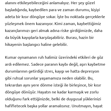
alanını etkileyebileceğini anlamalıyız. Her şey güzel
başladığında, kaybedilen para ve zaman durumu, kişiyi
adeta bir kısır döngüye sokar. İşte bu noktada gerçeklerle
yüzleşmek önem kazanıyor. Kimi zaman, kaybettiğimiz
kazançlarımızı geri almak adına riske girdiğimizde, daha
da büyük kayıplarla karşılaşabiliriz. Burası, hazin bir
hikayenin başlangıcı haline gelebilir.
Kumar oynamanın ruh halimiz üzerindeki etkileri de göz
ardı edilemez. Sadece paranın kaybı değil, aşırı kaybetme
durumlarının getirdiği stres, kaygı ve hatta depresyon
gibi ruhsal sorunlar yaşamamıza neden olabilir. Bu,
tekrardan aynı yere dönme isteği ile birleşince, bir kısır
döngüye dönüşür. Hayatın ne kadar karmaşık ve zorlu
olduğunu fark ettiğinizde, belki de duygusal yüklerinizi
hafifletecek başka yollar aramalısınız. Unutmayın, hayat