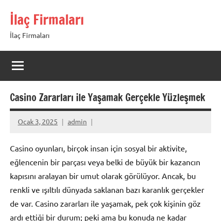
İçeriğe
İlaç Firmaları
geç
İlaç Firmaları
Casino Zararları ile Yaşamak Gerçekle Yüzleşmek
Ocak 3, 2025
admin
Casino oyunları, birçok insan için sosyal bir aktivite,
eğlencenin bir parçası veya belki de büyük bir kazancın
kapısını aralayan bir umut olarak görülüyor. Ancak, bu
renkli ve ışıltılı dünyada saklanan bazı karanlık gerçekler
de var. Casino zararları ile yaşamak, pek çok kişinin göz
ardı ettiği bir durum; peki ama bu konuda ne kadar