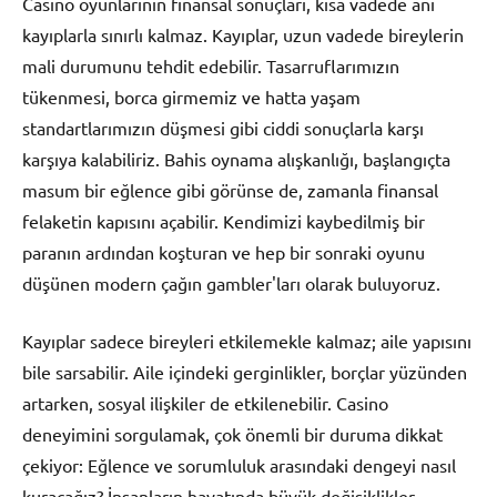
Casino oyunlarının finansal sonuçları, kısa vadede ani
kayıplarla sınırlı kalmaz. Kayıplar, uzun vadede bireylerin
mali durumunu tehdit edebilir. Tasarruflarımızın
tükenmesi, borca girmemiz ve hatta yaşam
standartlarımızın düşmesi gibi ciddi sonuçlarla karşı
karşıya kalabiliriz. Bahis oynama alışkanlığı, başlangıçta
masum bir eğlence gibi görünse de, zamanla finansal
felaketin kapısını açabilir. Kendimizi kaybedilmiş bir
paranın ardından koşturan ve hep bir sonraki oyunu
düşünen modern çağın gambler'ları olarak buluyoruz.
Kayıplar sadece bireyleri etkilemekle kalmaz; aile yapısını
bile sarsabilir. Aile içindeki gerginlikler, borçlar yüzünden
artarken, sosyal ilişkiler de etkilenebilir. Casino
deneyimini sorgulamak, çok önemli bir duruma dikkat
çekiyor: Eğlence ve sorumluluk arasındaki dengeyi nasıl
kuracağız? İnsanların hayatında büyük değişiklikler