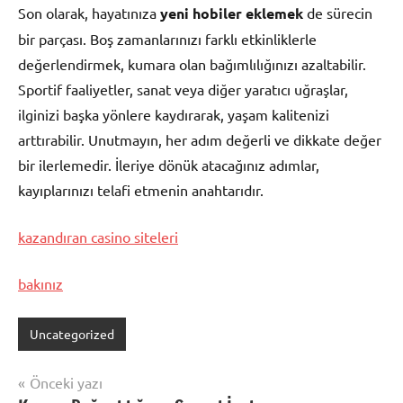
Son olarak, hayatınıza
yeni hobiler eklemek
de sürecin
bir parçası. Boş zamanlarınızı farklı etkinliklerle
değerlendirmek, kumara olan bağımlılığınızı azaltabilir.
Sportif faaliyetler, sanat veya diğer yaratıcı uğraşlar,
ilginizi başka yönlere kaydırarak, yaşam kalitenizi
arttırabilir. Unutmayın, her adım değerli ve dikkate değer
bir ilerlemedir. İleriye dönük atacağınız adımlar,
kayıplarınızı telafi etmenin anahtarıdır.
kazandıran casino siteleri
bakınız
Uncategorized
Yazı
Önceki yazı