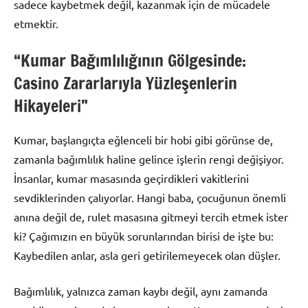
sadece kaybetmek değil, kazanmak için de mücadele
etmektir.
“Kumar Bağımlılığının Gölgesinde:
Casino Zararlarıyla Yüzleşenlerin
Hikayeleri”
Kumar, başlangıçta eğlenceli bir hobi gibi görünse de,
zamanla bağımlılık haline gelince işlerin rengi değişiyor.
İnsanlar, kumar masasında geçirdikleri vakitlerini
sevdiklerinden çalıyorlar. Hangi baba, çocuğunun önemli
anına değil de, rulet masasına gitmeyi tercih etmek ister
ki? Çağımızın en büyük sorunlarından birisi de işte bu:
Kaybedilen anlar, asla geri getirilemeyecek olan düşler.
Bağımlılık, yalnızca zaman kaybı değil, aynı zamanda