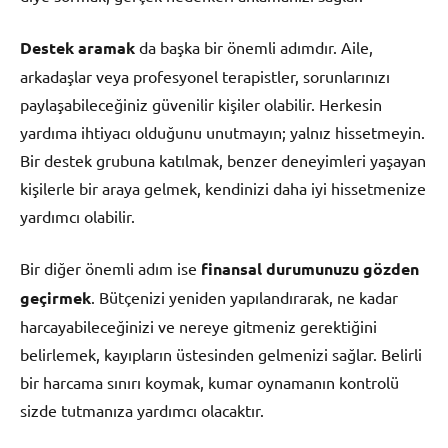
Destek aramak
da başka bir önemli adımdır. Aile,
arkadaşlar veya profesyonel terapistler, sorunlarınızı
paylaşabileceğiniz güvenilir kişiler olabilir. Herkesin
yardıma ihtiyacı olduğunu unutmayın; yalnız hissetmeyin.
Bir destek grubuna katılmak, benzer deneyimleri yaşayan
kişilerle bir araya gelmek, kendinizi daha iyi hissetmenize
yardımcı olabilir.
Bir diğer önemli adım ise
finansal durumunuzu gözden
geçirmek
. Bütçenizi yeniden yapılandırarak, ne kadar
harcayabileceğinizi ve nereye gitmeniz gerektiğini
belirlemek, kayıpların üstesinden gelmenizi sağlar. Belirli
bir harcama sınırı koymak, kumar oynamanın kontrolü
sizde tutmanıza yardımcı olacaktır.