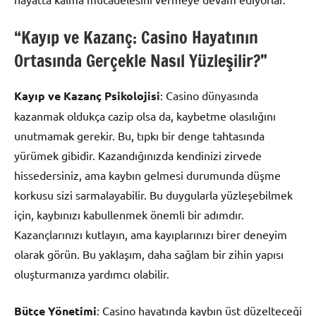
“Kayıp ve Kazanç: Casino Hayatının
Ortasında Gerçekle Nasıl Yüzleşilir?”
Kayıp ve Kazanç Psikolojisi
: Casino dünyasında
kazanmak oldukça cazip olsa da, kaybetme olasılığını
unutmamak gerekir. Bu, tıpkı bir denge tahtasında
yürümek gibidir. Kazandığınızda kendinizi zirvede
hissedersiniz, ama kaybın gelmesi durumunda düşme
korkusu sizi sarmalayabilir. Bu duygularla yüzleşebilmek
için, kaybınızı kabullenmek önemli bir adımdır.
Kazançlarınızı kutlayın, ama kayıplarınızı birer deneyim
olarak görün. Bu yaklaşım, daha sağlam bir zihin yapısı
oluşturmanıza yardımcı olabilir.
Bütçe Yönetimi
: Casino hayatında kaybın üst düzelteceği