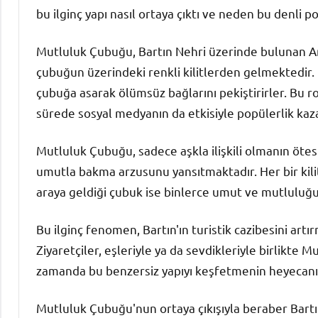
bu ilginç yapı nasıl ortaya çıktı ve neden bu denli p
Mutluluk Çubuğu, Bartın Nehri üzerinde bulunan Am
çubuğun üzerindeki renkli kilitlerden gelmektedir. Ev
çubuğa asarak ölümsüz bağlarını pekiştirirler. Bu rom
sürede sosyal medyanın da etkisiyle popülerlik kaz
Mutluluk Çubuğu, sadece aşkla ilişkili olmanın öte
umutla bakma arzusunu yansıtmaktadır. Her bir kilit,
araya geldiği çubuk ise binlerce umut ve mutluluğ
Bu ilginç fenomen, Bartın'ın turistik cazibesini artı
Ziyaretçiler, eşleriyle ya da sevdikleriyle birlikte
zamanda bu benzersiz yapıyı keşfetmenin heyecanın
Mutluluk Çubuğu'nun ortaya çıkışıyla beraber Bartın,