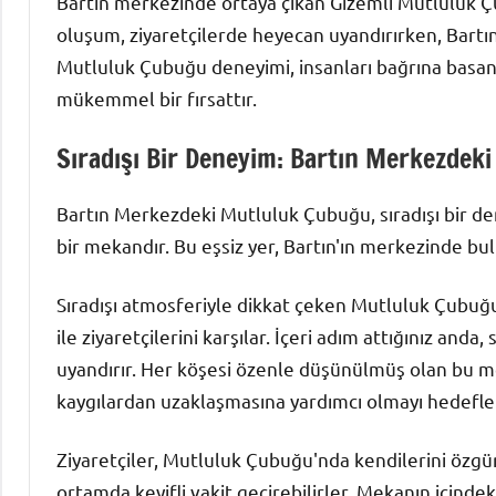
Bartın merkezinde ortaya çıkan Gizemli Mutluluk Çu
oluşum, ziyaretçilerde heyecan uyandırırken, Bartınl
Mutluluk Çubuğu deneyimi, insanları bağrına basan 
mükemmel bir fırsattır.
Sıradışı Bir Deneyim: Bartın Merkezdek
Bartın Merkezdeki Mutluluk Çubuğu, sıradışı bir de
bir mekandır. Bu eşsiz yer, Bartın'ın merkezinde bul
Sıradışı atmosferiyle dikkat çeken Mutluluk Çubuğu,
ile ziyaretçilerini karşılar. İçeri adım attığınız anda, 
uyandırır. Her köşesi özenle düşünülmüş olan bu me
kaygılardan uzaklaşmasına yardımcı olmayı hedefle
Ziyaretçiler, Mutluluk Çubuğu'nda kendilerini özgü
ortamda keyifli vakit geçirebilirler. Mekanın içindeki