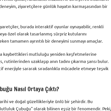
Bu deneyim, ziyaretçilere günlük hayatın karmaşasından bir
aretçiler, burada interaktif oyunlar oynayabilir, renkli
veya özel olarak tasarlanmış sürpriz kutularını
ni çeken tamamen ayrıntılı bir deneyimi sunmayı amaçlar.
da kaybettikleri mutluluğu yeniden keşfetmelerine
 rutinlerinden uzaklaşıp anın tadını çıkarma şansı bulur.
if enerjiyle sararak sıradanlıkla mücadele etmeye teşvik
buğu Nasıl Ortaya Çıktı?
rihi ve doğal güzellikleriyle ünlü bir şehirdir. Bu
utluluk Çubuğu" olarak bilinen eşsiz bir fenomendir. Peki