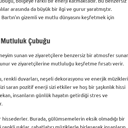
buğu, bölgeye farklı bir enerji katmaktadır. Bu benzersiz
ılar arasında da büyük bir ilgi ve gurur yaratmıştır.
Bartın'ın gizemli ve mutlu dünyasını keşfetmek için
i Mutluluk Çubuğu
neyim sunan ve ziyaretçilere benzersiz bir atmosfer suna
unur ve ziyaretçilerine mutluluğu keşfetme fırsatı verir.
 renkli duvarları, neşeli dekorasyonu ve enerjik müzikler
sizi saran pozitif enerji sizi etkiler ve hoş bir şaşkınlık hissi
kan, insanların günlük hayatın getirdiği stres ve
r.
r hissederler. Burada, gülümsemelerin eksik olmadığı bir
 renkli ışıklar, rahatlatıcı müziklerle birleşerek insanların