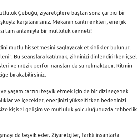
utluluk Çubuğu, ziyaretçilere baştan sona çarpıcı bir
kuyla karşılanırsınız. Mekanın canlı renkleri, enerjik
sı tam anlamıyla bir mutluluk cenneti!
ni mutlu hissetmesini sağlayacak etkinlikler bulunur.
nir. Bu seanslara katılmak, zihninizi dinlendirirken içsel
rsleri ve müzik performansları da sunulmaktadır. Ritmin
ğe bırakabilirsiniz.
e yaşam tarzını teşvik etmek için de bir dizi seçenek
ıklar ve içecekler, enerjinizi yükseltirken bedeninizi
size kişisel gelişim ve mutluluk yolculuğunuzda rehberlik
ayı da teşvik eder. Ziyaretçiler, farklı insanlarla