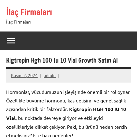
İçeriğe
İlaç Firmaları
geç
İlaç Firmaları
Ki̇gtropi̇n Hgh 100 Iu 10 Vi̇al Growth Satın Al
Kasım 2, 2024
admin
Hormonlar, vücudumuzun işleyişinde önemli bir rol oynar.
Özellikle büyüme hormonu, kas gelişimi ve genel sağlık
açısından kritik bir faktördür.
Kigtropin HGH 100 IU 10
Vial
, bu noktada devreye giriyor ve etkileyici
özellikleriyle dikkat çekiyor. Peki, bu ürünü neden tercih
etmelisiniz? İşte bazı nedenler!