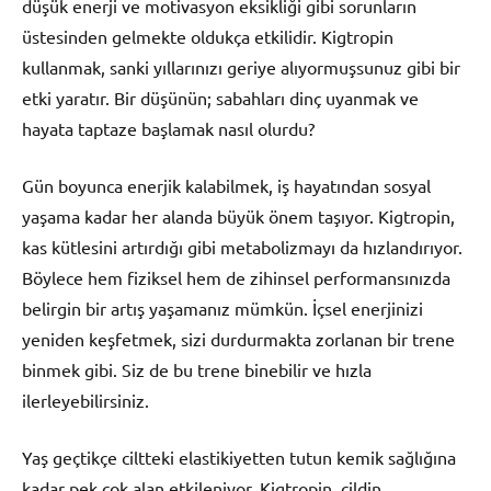
düşük enerji ve motivasyon eksikliği gibi sorunların
üstesinden gelmekte oldukça etkilidir. Kigtropin
kullanmak, sanki yıllarınızı geriye alıyormuşsunuz gibi bir
etki yaratır. Bir düşünün; sabahları dinç uyanmak ve
hayata taptaze başlamak nasıl olurdu?
Gün boyunca enerjik kalabilmek, iş hayatından sosyal
yaşama kadar her alanda büyük önem taşıyor. Kigtropin,
kas kütlesini artırdığı gibi metabolizmayı da hızlandırıyor.
Böylece hem fiziksel hem de zihinsel performansınızda
belirgin bir artış yaşamanız mümkün. İçsel enerjinizi
yeniden keşfetmek, sizi durdurmakta zorlanan bir trene
binmek gibi. Siz de bu trene binebilir ve hızla
ilerleyebilirsiniz.
Yaş geçtikçe ciltteki elastikiyetten tutun kemik sağlığına
kadar pek çok alan etkileniyor. Kigtropin, cildin