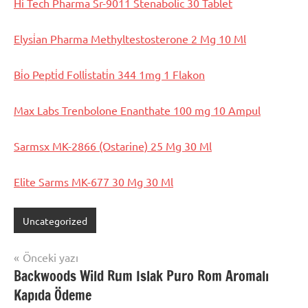
Hi Tech Pharma Sr-9011 Stenabolic 30 Tablet
Elysi̇an Pharma Methyltestosterone 2 Mg 10 Ml
Bi̇o Pepti̇d Folli̇stati̇n 344 1mg 1 Flakon
Max Labs Trenbolone Enanthate 100 mg 10 Ampul
Sarmsx MK-2866 (Ostarine) 25 Mg 30 Ml
Elite Sarms MK-677 30 Mg 30 Ml
Uncategorized
Yazı
Önceki yazı
Backwoods Wild Rum Islak Puro Rom Aromalı
gezinmesi
Kapıda Ödeme